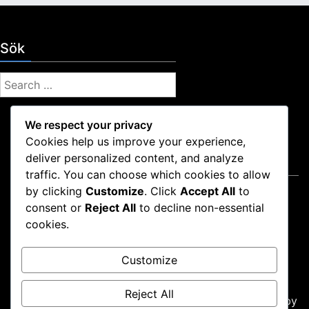
Sök
S
e
a
We respect your privacy
r
Cookies help us improve your experience,
c
deliver personalized content, and analyze
Juridiskt
h
traffic. You can choose which cookies to allow
f
by clicking
Customize
. Click
Accept All
to
Användarvillkor
o
consent or
Reject All
to decline non-essential
Om oss
r
cookies.
Din integritet
:
Hör av dig
Customize
Cookies och spårning
Reject All
Proudly powered by WordPress
|
Theme: news-box by