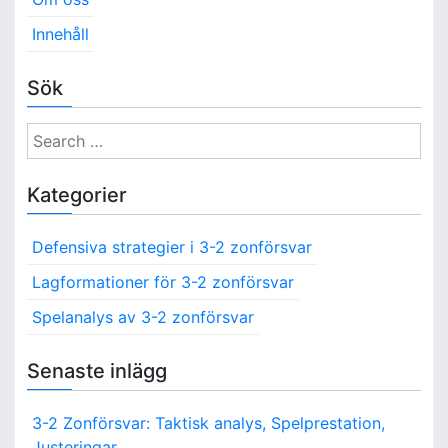
Innehåll
Sök
S
e
a
Kategorier
r
c
Defensiva strategier i 3-2 zonförsvar
h
f
Lagformationer för 3-2 zonförsvar
o
Spelanalys av 3-2 zonförsvar
r
:
Senaste inlägg
3-2 Zonförsvar: Taktisk analys, Spelprestation,
Justeringar