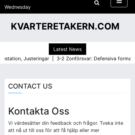
S
Wednesday
k
15/07/2026
i
13:41
KVARTERETAKERN.COM
p
t
o
c
Latest News
o
restation, Justeringar |
3-2 Zonförsvar: Defensiva formation
n
t
e
n
CONTACT US
t
Kontakta Oss
Vi värdesätter din feedback och frågor. Tveka inte
att nå ut till oss för att få hjälp eller mer