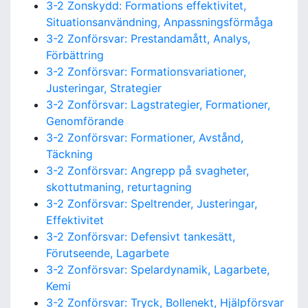
3-2 Zonskydd: Formations effektivitet,
Situationsanvändning, Anpassningsförmåga
3-2 Zonförsvar: Prestandamått, Analys,
Förbättring
3-2 Zonförsvar: Formationsvariationer,
Justeringar, Strategier
3-2 Zonförsvar: Lagstrategier, Formationer,
Genomförande
3-2 Zonförsvar: Formationer, Avstånd,
Täckning
3-2 Zonförsvar: Angrepp på svagheter,
skottutmaning, returtagning
3-2 Zonförsvar: Speltrender, Justeringar,
Effektivitet
3-2 Zonförsvar: Defensivt tankesätt,
Förutseende, Lagarbete
3-2 Zonförsvar: Spelardynamik, Lagarbete,
Kemi
3-2 Zonförsvar: Tryck, Bollenekt, Hjälpförsvar