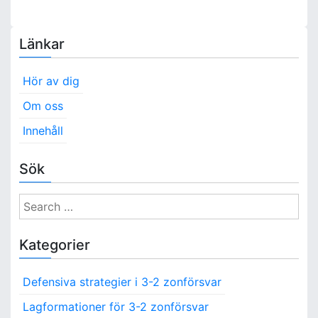
Länkar
Hör av dig
Om oss
Innehåll
Sök
S
e
a
Kategorier
r
c
Defensiva strategier i 3-2 zonförsvar
h
f
Lagformationer för 3-2 zonförsvar