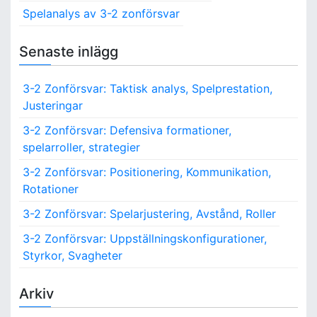
o
Spelanalys av 3-2 zonförsvar
r
:
Senaste inlägg
3-2 Zonförsvar: Taktisk analys, Spelprestation,
Justeringar
3-2 Zonförsvar: Defensiva formationer,
spelarroller, strategier
3-2 Zonförsvar: Positionering, Kommunikation,
Rotationer
3-2 Zonförsvar: Spelarjustering, Avstånd, Roller
3-2 Zonförsvar: Uppställningskonfigurationer,
Styrkor, Svagheter
Arkiv