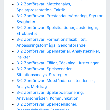
3-2 Zonförsvar: Matchanalys,
Spelarpresentation, Taktik
3-2 Zonförsvar: Prestandautvärdering, Styrkor,
Svagheter
3-2 Zonförsvar: Spelsituationer, Justeringar,
Effektivitet
3-2 Zonförsvar: Formationsflexibilitet,
Anpassningsförmåga, Genomförande
3-2 Zonförsvar: Spelmaterial, Analystekniker,
Insikter
3-2 Zonförsvar: Fällor, Täckning, Justeringar
3-2 Zonförsvar: Spelscenarier,
Situationsanalys, Strategier
3-2 Zonförsvar: Motståndarens tendenser,
Analys, Motdrag
3-2 Zonförsvar: Spelarpositionering,
Ansvarsområden, Kommunikation
3-2 Zonförsvar: Spelrecensioner,