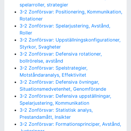
spelarroller, strategier
3-2 Zonförsvar: Positionering, Kommunikation,
Rotationer
3-2 Zonförsvar: Spelarjustering, Avstånd,
Roller
3-2 Zonförsvar: Uppställningskonfigurationer,
Styrkor, Svagheter
3-2 Zonförsvar: Defensiva rotationer,
bollrörelse, avstånd
3-2 Zonförsvar: Spelstrategier,
Motståndaranalys, Effektivitet
3-2 Zonförsvar: Defensiva övningar,
Situationsmedvetenhet, Genomförande
3-2 Zonförsvar: Defensiva uppställningar,
Spelarjustering, Kommunikation
3-2 Zonförsvar: Statistisk analys,
Prestandamått, Insikter
3-2 Zonförsvar: Formationsprinciper, Avstånd,