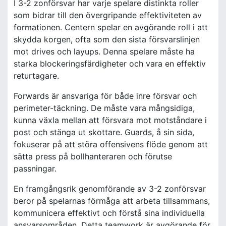
I 3-2 zonförsvar har varje spelare distinkta roller
som bidrar till den övergripande effektiviteten av
formationen. Centern spelar en avgörande roll i att
skydda korgen, ofta som den sista försvarslinjen
mot drives och layups. Denna spelare måste ha
starka blockeringsfärdigheter och vara en effektiv
returtagare.
Forwards är ansvariga för både inre försvar och
perimeter-täckning. De måste vara mångsidiga,
kunna växla mellan att försvara mot motståndare i
post och stänga ut skottare. Guards, å sin sida,
fokuserar på att störa offensivens flöde genom att
sätta press på bollhanteraren och förutse
passningar.
En framgångsrik genomförande av 3-2 zonförsvar
beror på spelarnas förmåga att arbeta tillsammans,
kommunicera effektivt och förstå sina individuella
ansvarsområden. Detta teamwork är avgörande för