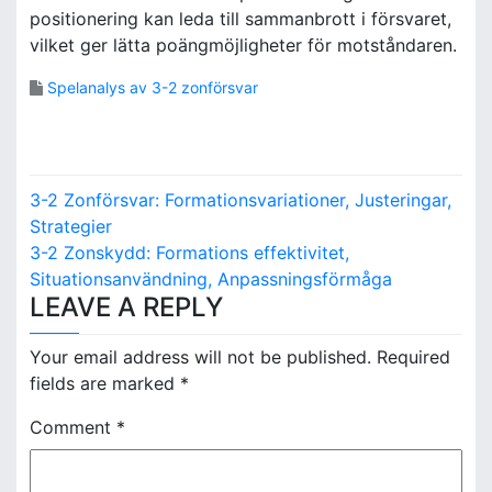
positionering kan leda till sammanbrott i försvaret,
vilket ger lätta poängmöjligheter för motståndaren.
Spelanalys av 3-2 zonförsvar
P
3-2 Zonförsvar: Formationsvariationer, Justeringar,
o
Strategier
3-2 Zonskydd: Formations effektivitet,
s
Situationsanvändning, Anpassningsförmåga
LEAVE A REPLY
t
n
Your email address will not be published.
Required
fields are marked
*
a
Comment
*
v
i