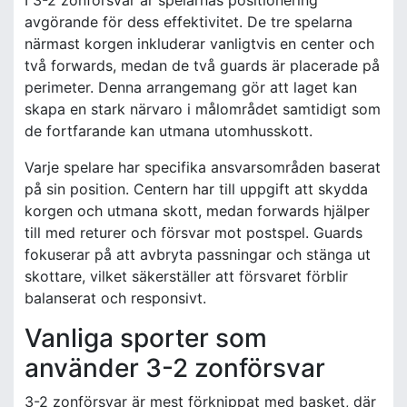
I 3-2 zonförsvar är spelarnas positionering
avgörande för dess effektivitet. De tre spelarna
närmast korgen inkluderar vanligtvis en center och
två forwards, medan de två guards är placerade på
perimeter. Denna arrangemang gör att laget kan
skapa en stark närvaro i målområdet samtidigt som
de fortfarande kan utmana utomhusskott.
Varje spelare har specifika ansvarsområden baserat
på sin position. Centern har till uppgift att skydda
korgen och utmana skott, medan forwards hjälper
till med returer och försvar mot postspel. Guards
fokuserar på att avbryta passningar och stänga ut
skottare, vilket säkerställer att försvaret förblir
balanserat och responsivt.
Vanliga sporter som
använder 3-2 zonförsvar
3-2 zonförsvar är mest förknippat med basket, där