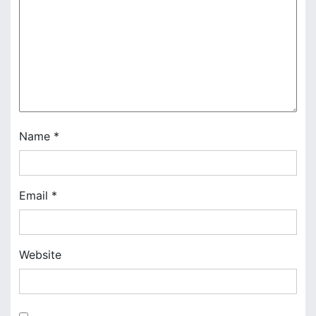
g
a
t
i
o
Name
*
n
Email
*
Website