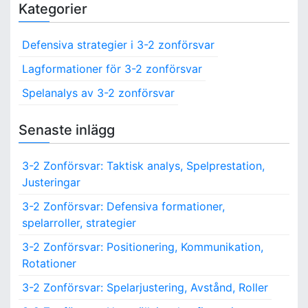
Kategorier
r
c
Defensiva strategier i 3-2 zonförsvar
h
f
Lagformationer för 3-2 zonförsvar
o
Spelanalys av 3-2 zonförsvar
r
:
Senaste inlägg
3-2 Zonförsvar: Taktisk analys, Spelprestation,
Justeringar
3-2 Zonförsvar: Defensiva formationer,
spelarroller, strategier
3-2 Zonförsvar: Positionering, Kommunikation,
Rotationer
3-2 Zonförsvar: Spelarjustering, Avstånd, Roller