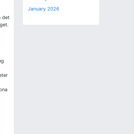
January 2026
a det
get.
ng
eter
ppna