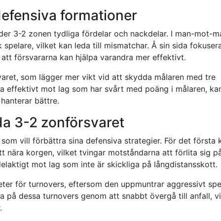
efensiva formationer
r 3-2 zonen tydliga fördelar och nackdelar. I man-mot-m
k spelare, vilket kan leda till mismatchar. Å sin sida fokuser
att försvararna kan hjälpa varandra mer effektivt.
varet, som lägger mer vikt vid att skydda målaren med tre
a effektivt mot lag som har svårt med poäng i målaren, ka
hanterar bättre.
da 3-2 zonförsvaret
 som vill förbättra sina defensiva strategier. För det första 
 nära korgen, vilket tvingar motståndarna att förlita sig p
elaktigt mot lag som inte är skickliga på långdistansskott.
er för turnovers, eftersom den uppmuntrar aggressivt spe
a på dessa turnovers genom att snabbt övergå till anfall, vi
.