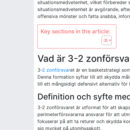
situationsmedvetenhet, vilket förbereder s
situationsmedvetenhet är avgörande, efter
offensiva mönster och fatta snabba, infor
Key sections in the article:
Vad är 3-2 zonförsva
3-
2 zonförsvar
et är en basketstrategi so
Denna formation syftar till att skydda m
till ett mångsidigt defensivt alternativ för 
Definition och syfte me
3-2 zonförsvaret är utformat för att skap
perimeterförsvararna ansvarar för att ut
fokuserar på att ta returer och skydda kor
sig mycket på utomhusskott.