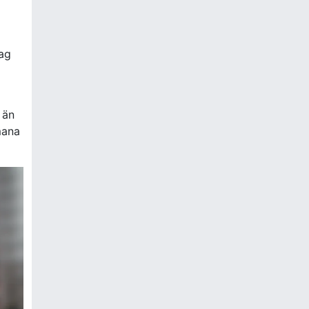
Lag
 än
mana