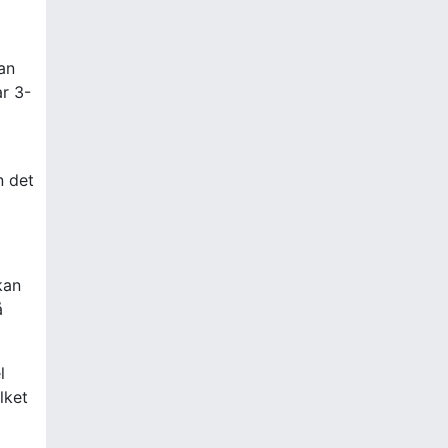
an
ar 3-
n det
kan
å
l
lket