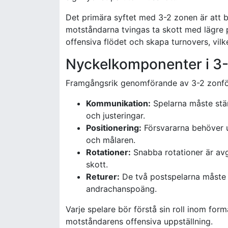
Det primära syftet med 3-2 zonen är att 
motståndarna tvingas ta skott med lägre 
offensiva flödet och skapa turnovers, vilke
Nyckelkomponenter i 3-
Framgångsrik genomförande av 3-2 zonfö
Kommunikation:
Spelarna måste stän
och justeringar.
Positionering:
Försvararna behöver up
och målaren.
Rotationer:
Snabba rotationer är avg
skott.
Returer:
De två postspelarna måste va
andrachanspoäng.
Varje spelare bör förstå sin roll inom fo
motståndarens offensiva uppställning.