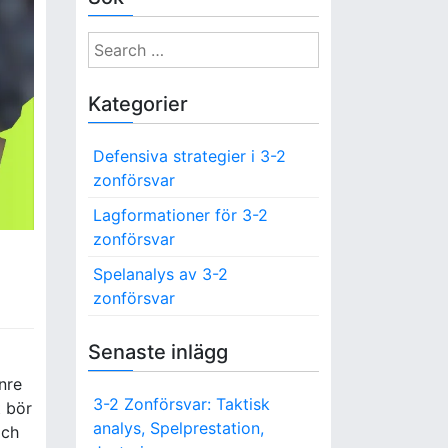
S
e
a
Kategorier
r
c
Defensiva strategier i 3-2
h
zonförsvar
f
o
Lagformationer för 3-2
r
zonförsvar
:
Spelanalys av 3-2
zonförsvar
Senaste inlägg
nre
3-2 Zonförsvar: Taktisk
t bör
analys, Spelprestation,
och