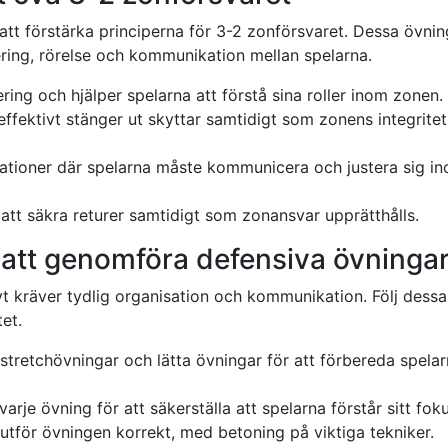
att förstärka principerna för 3-2 zonförsvaret. Dessa övnin
ring, rörelse och kommunikation mellan spelarna.
ering och hjälper spelarna att förstå sina roller inom zonen.
effektivt stänger ut skyttar samtidigt som zonens integritet
uationer där spelarna måste kommunicera och justera sig i
att säkra returer samtidigt som zonansvar upprätthålls.
 att genomföra defensiva övninga
t kräver tydlig organisation och kommunikation. Följ dessa
et.
retchövningar och lätta övningar för att förbereda spela
arje övning för att säkerställa att spelarna förstår sitt foku
tför övningen korrekt, med betoning på viktiga tekniker.