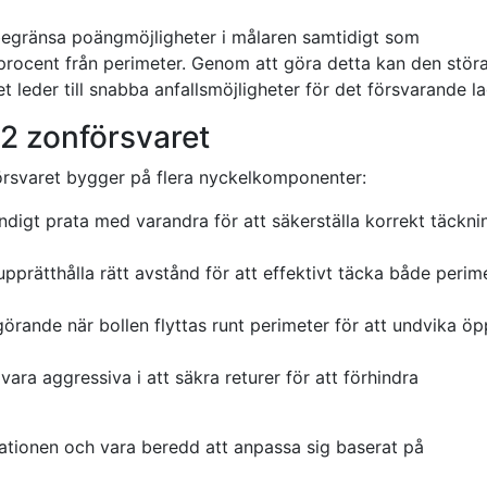
begränsa poängmöjligheter i målaren samtidigt som
procent från perimeter. Genom att göra detta kan den stör
t leder till snabba anfallsmöjligheter för det försvarande la
2 zonförsvaret
rsvaret bygger på flera nyckelkomponenter:
digt prata med varandra för att säkerställa korrekt täckni
prätthålla rätt avstånd för att effektivt täcka både perim
örande när bollen flyttas runt perimeter för att undvika ö
ra aggressiva i att säkra returer för att förhindra
rmationen och vara beredd att anpassa sig baserat på