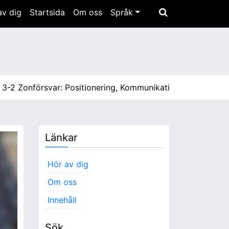
av dig
Startsida
Om oss
Språk
nförsvar: Positionering, Kommunikation, Rotationer |
3-2 Z
Länkar
Hör av dig
Om oss
Innehåll
Sök