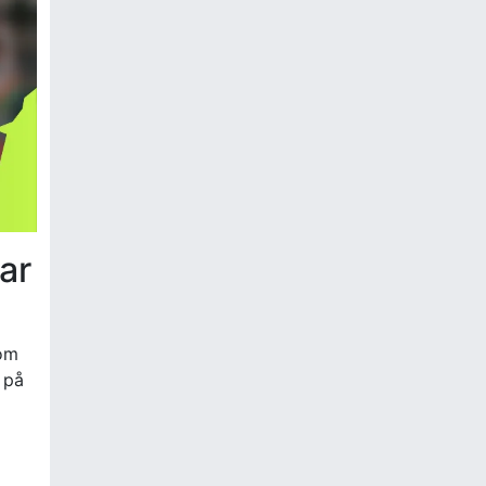
ar
som
 på