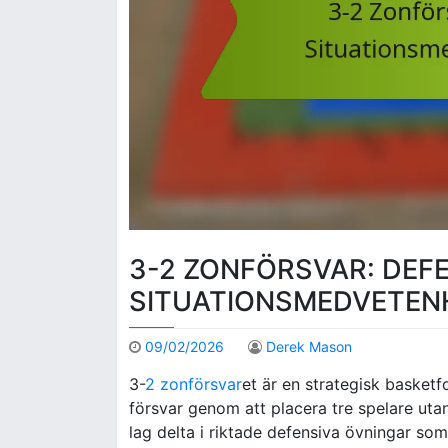
3-2 ZONFÖRSVAR: DEF
SITUATIONSMEDVETEN
09/02/2026
Derek Mason
3-
2 zonförsvar
et är en strategisk basket
försvar genom att placera tre spelare uta
lag delta i riktade defensiva övningar so