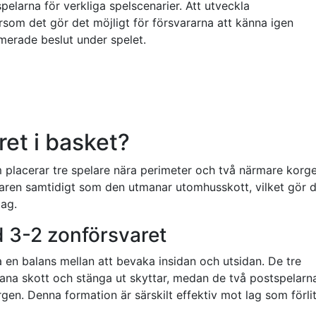
pelarna för verkliga spelscenarier. Att utveckla
som det gör det möjligt för försvararna att känna igen
merade beslut under spelet.
ret i basket?
m placerar tre spelare nära perimeter och två närmare korge
ålaren samtidigt som den utmanar utomhusskott, vilket gör 
lag.
d 3-2 zonförsvaret
a en balans mellan att bevaka insidan och utsidan. De tre
mana skott och stänga ut skyttar, medan de två postspelarn
gen. Denna formation är särskilt effektiv mot lag som förli